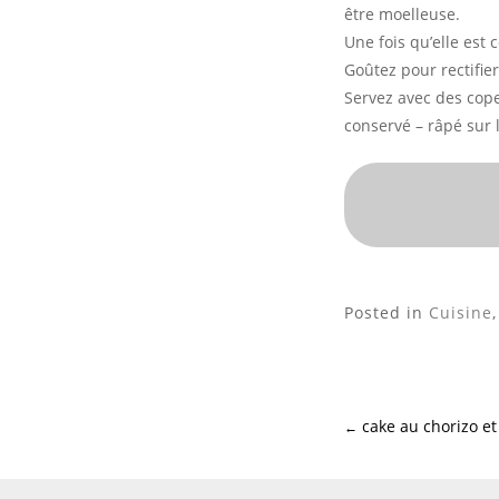
être moelleuse.
Une fois qu’elle est 
Goûtez pour rectifie
Servez avec des cop
conservé – râpé sur 
Posted in
Cuisine
cake au chorizo et
←
Post