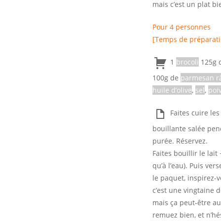
mais c’est un plat bi
Pour 4 personnes
[Temps de préparati
1
brocoli
125g 
100g de
parmesan r
huile d’olive
,
sel
,
poi
Faites cuire les
bouillante salée pen
purée. Réservez.
Faites bouillir le la
qu’à l’eau). Puis ver
le paquet, inspirez-
c’est une vingtaine 
mais ça peut-être au
remuez bien, et n’hés