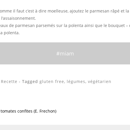
comme il faut c’est à dire moelleuse, ajoutez le parmesan râpé et la
r l’assaisonnement.
eaux de parmesan parsemés sur la polenta ainsi que le bouquet –
la polenta.
#miam
,
Recette
- Tagged
gluten free
,
légumes
,
végétarien
 tomates confites (E. Frechon)