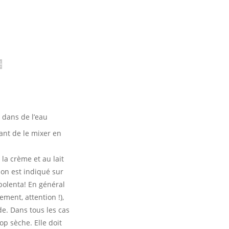
é
– dans de l’eau
ant de le mixer en
 la crème et au lait
son est indiqué sur
polenta! En général
ment, attention !),
e. Dans tous les cas
op sèche. Elle doit