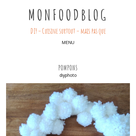
MONFOODBLOG
DIY – Cuisine surtout – mais pas que
MENU
SKIP
TO
POMPONS
CONTENT
diyphoto