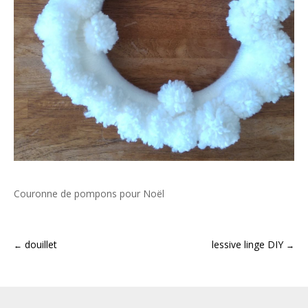
Couronne de pompons pour Noël
douillet
lessive linge DIY
←
→
Post
navigation