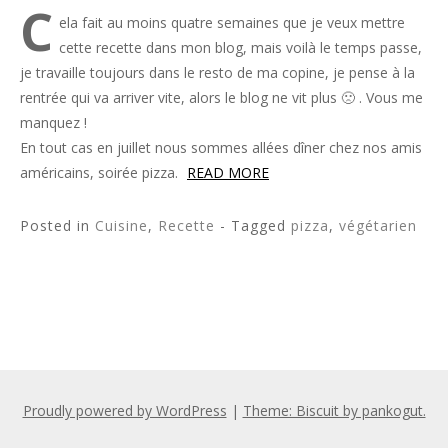
C
ela fait au moins quatre semaines que je veux mettre
cette recette dans mon blog, mais voilà le temps passe,
je travaille toujours dans le resto de ma copine, je pense à la
rentrée qui va arriver vite, alors le blog ne vit plus 🙁 . Vous me
manquez !
En tout cas en juillet nous sommes allées dîner chez nos amis
américains, soirée pizza.
READ MORE
Posted in
Cuisine
,
Recette
- Tagged
pizza
,
végétarien
Proudly powered by WordPress
|
Theme: Biscuit by pankogut.