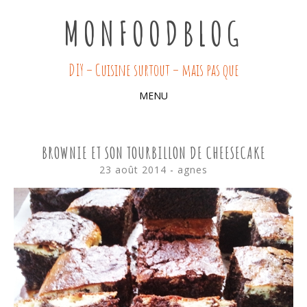
MONFOODBLOG
DIY – Cuisine surtout – mais pas que
MENU
SKIP
TO
BROWNIE ET SON TOURBILLON DE CHEESECAKE
CONTENT
23 août 2014
-
agnes