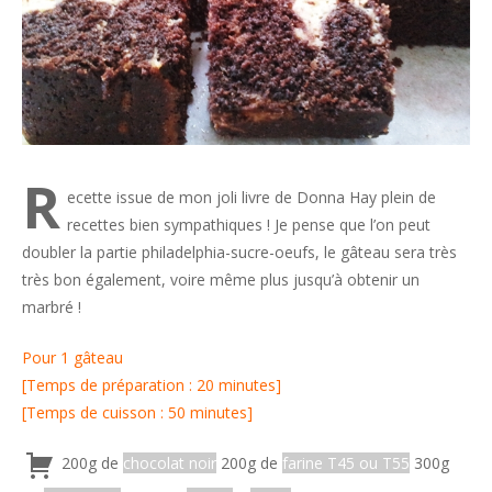
R
ecette issue de mon joli livre de Donna Hay plein de
recettes bien sympathiques ! Je pense que l’on peut
doubler la partie philadelphia-sucre-oeufs, le gâteau sera très
très bon également, voire même plus jusqu’à obtenir un
marbré !
Pour 1 gâteau
[Temps de préparation : 20 minutes]
[Temps de cuisson : 50 minutes]
200g de
chocolat noir
200g de
farine T45 ou T55
300g