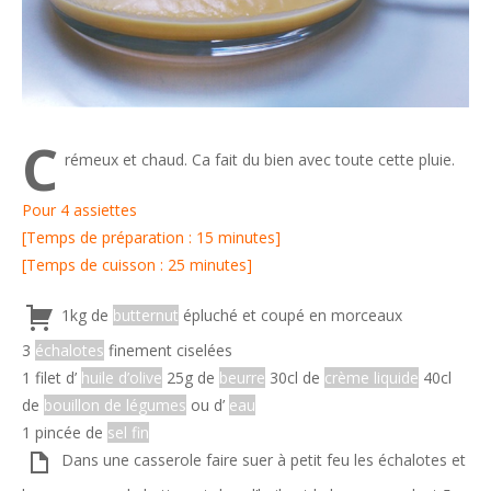
C
rémeux et chaud. Ca fait du bien avec toute cette pluie.
Pour 4 assiettes
[Temps de préparation : 15 minutes]
[Temps de cuisson : 25 minutes]
1kg de
butternut
épluché et coupé en morceaux
3
échalotes
finement ciselées
1 filet d’
huile d’olive
25g de
beurre
30cl de
crème liquide
40cl
de
bouillon de légumes
ou d’
eau
1 pincée de
sel fin
Dans une casserole faire suer à petit feu les échalotes et