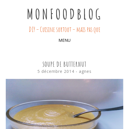
MONFOODBLOG
DIY – Cuisine surtout – mais pas que
MENU
SKIP
TO
SOUPE DE BUTTERNUT
CONTENT
5 décembre 2014
-
agnes