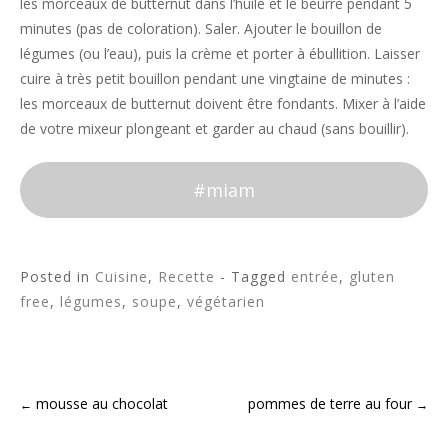
les morceaux de butternut dans l’huile et le beurre pendant 5
minutes (pas de coloration). Saler. Ajouter le bouillon de
légumes (ou l’eau), puis la crème et porter à ébullition. Laisser
cuire à très petit bouillon pendant une vingtaine de minutes :
les morceaux de butternut doivent être fondants. Mixer à l’aide
de votre mixeur plongeant et garder au chaud (sans bouillir).
#miam
Posted in
Cuisine
,
Recette
- Tagged
entrée
,
gluten
free
,
légumes
,
soupe
,
végétarien
mousse au chocolat
pommes de terre au four
←
→
Post